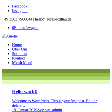
Facebook
Instagram
+49 3583 7960844 | hello@aurelie-zittau.de
0
Einkaufswagen
Home
Über Uns
Sortiment
Kontakt
Menü
Menü
Hello world!
Welcome to WordPress. This is your first post. Edit or
delete…
19. Januar 2019
/
von wp_admin