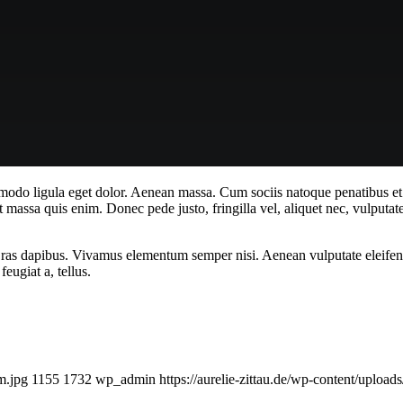
mmodo ligula eget dolor. Aenean massa. Cum sociis natoque penatibus et
t massa quis enim. Donec pede justo, fringilla vel, aliquet nec, vulputate
Cras dapibus. Vivamus elementum semper nisi. Aenean vulputate eleifend t
eugiat a, tellus.
-m.jpg
1155
1732
wp_admin
https://aurelie-zittau.de/wp-content/uplo