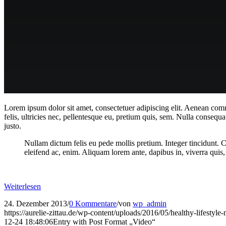
Lorem ipsum dolor sit amet, consectetuer adipiscing elit. Aenean co
felis, ultricies nec, pellentesque eu, pretium quis, sem. Nulla consequa
justo.
Nullam dictum felis eu pede mollis pretium. Integer tincidunt. 
eleifend ac, enim. Aliquam lorem ante, dapibus in, viverra quis, f
Weiterlesen
24. Dezember 2013
/
0 Kommentare
/
von
wp_admin
https://aurelie-zittau.de/wp-content/uploads/2016/05/healthy-lifestyle
12-24 18:48:06
Entry with Post Format „Video“