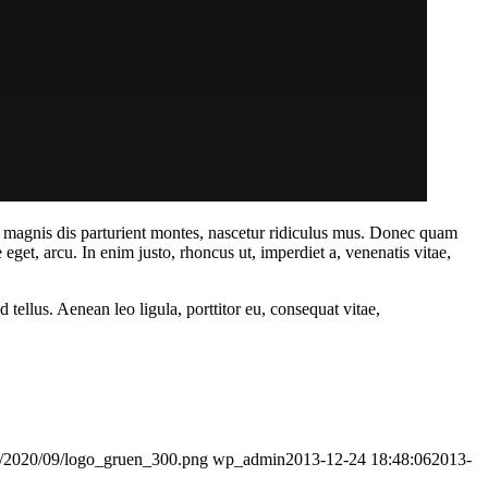
 magnis dis parturient montes, nascetur ridiculus mus. Donec quam
 eget, arcu. In enim justo, rhoncus ut, imperdiet a, venenatis vitae,
ellus. Aenean leo ligula, porttitor eu, consequat vitae,
ads/2020/09/logo_gruen_300.png
wp_admin
2013-12-24 18:48:06
2013-