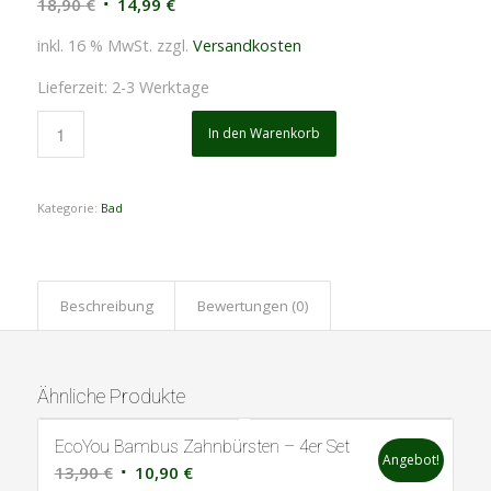
18,90
€
14,99
€
inkl. 16 % MwSt.
zzgl.
Versandkosten
Lieferzeit: 2-3 Werktage
In den Warenkorb
Kategorie:
Bad
Beschreibung
Bewertungen (0)
Ähnliche Produkte
EcoYou Bambus Zahnbürsten – 4er Set
Angebot!
13,90
€
10,90
€