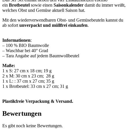
ein
Brotbeutel
sowie einen
Saisonkalender
damit du immer weißt,
welches Obst und Gemüse aktuell Saison hat.
Mit den wiederverwendbaren Obst- und Gemüsebeuteln kannst du
ab sofort
unverpackt und müllfrei einkaufen
.
Informationen
:
– 100 % BIO Baumwolle
– Waschbar bei 40° Grad
– Tara Angabe auf jedem Baumwollbeutel
Maße:
1 x S: 27 cm x 18 cm; 19 g
2 x M: 30 cm x 23 cm; 28 g
1 x L: : 37 cm x 27 cm; 35 g
1 x Brotbeutel: 33 cm x 27 cm; 31 g
Plastikfreie Verpackung & Versand.
Bewertungen
Es gibt noch keine Bewertungen.