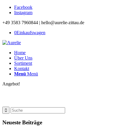
Facebook
Instagram
+49 3583 7960844 | hello@aurelie-zittau.de
0
Einkaufswagen
Home
Über Uns
Sortiment
Kontakt
Menü
Menü
Angebot!
Neueste Beiträge