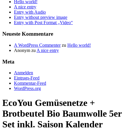
Hello world!
A nice entry
Entry with Audio
Entry without preview image
Entry with Post Format „Video“
Neueste Kommentare
A WordPress Commenter
zu
Hello world!
Anonym
zu
A nice entry
Meta
Anmelden
Eintrags-Feed
Kommentar-Feed
WordPress.org
EcoYou Gemüsenetze +
Brotbeutel Bio Baumwolle 5er
Set inkl. Saison Kalender